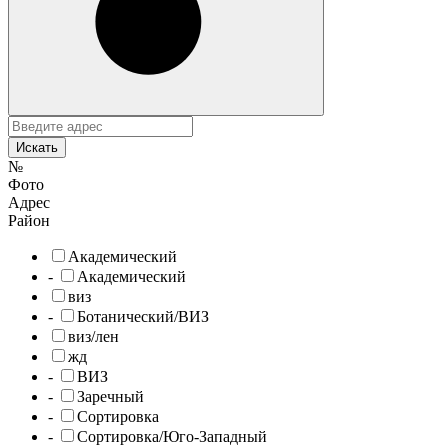
Искать
№
Фото
Адрес
Район
Академический
-
Академический
виз
-
Ботанический/ВИЗ
виз/лен
жд
-
ВИЗ
-
Заречный
-
Сортировка
-
Сортировка/Юго-Западный