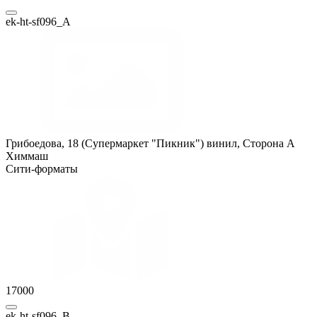
ek-ht-sf096_A
Грибоедова, 18 (Супермаркет "Пикник") винил, Сторона A
Химмаш
Сити-форматы
17000
ek-ht-sf096_B