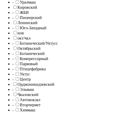
-
Уралмаш
Кировский
-
ЖБИ
-
Пионерский
Ленинский
-
Юго-Западный
ноя
окт/чкл
-
Ботанический/Уктусс
Октябрьский
-
Ботанический
-
Компрессорный
-
Парковый
-
Птицефабрика
-
Уктус
-
Центр
Орджоникидзевский
-
Эльмаш
Чкаловский
-
Автовокзал
-
Вторчермет
-
Химмаш