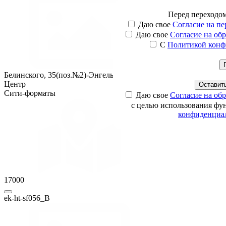
Перед
переходо
Оста
С
Мы свяжемся с вами в бл
Наши менеджеры свяжут
Даю свое
Согласие на п
интересую
Даю свое
Согласие на об
С
Политикой конф
Ваше имя
Ваш телефон
Ваш email
Белинского, 35(поз.№2)-Энгельса, Сторона B
Центр
Оставить
Сити-форматы
Даю свое
Согласие на об
с целью использования фу
конфиденциа
17000
ek-ht-sf056_B