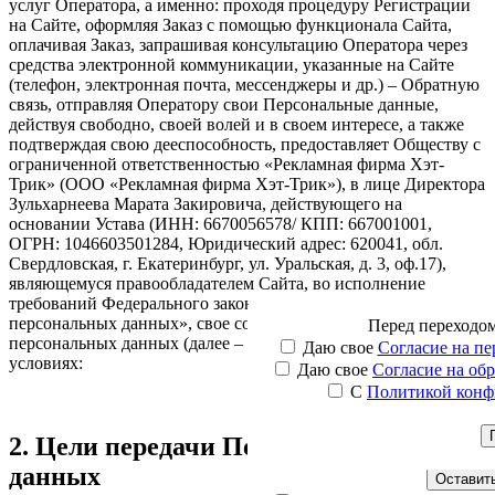
услуг Оператора, а именно: проходя процедуру Регистрации
на Сайте, оформляя Заказ с помощью функционала Сайта,
оплачивая Заказ, запрашивая консультацию Оператора через
средства электронной коммуникации, указанные на Сайте
(телефон, электронная почта, мессенджеры и др.) – Обратную
связь, отправляя Оператору свои Персональные данные,
действуя свободно, своей волей и в своем интересе, а также
подтверждая свою дееспособность, предоставляет Обществу с
ограниченной ответственностью «Рекламная фирма Хэт-
Трик» (ООО «Рекламная фирма Хэт-Трик»), в лице Директора
Зульхарнеева Марата Закировича, действующего на
основании Устава (ИНН: 6670056578/ КПП: 667001001,
ОГРН: 1046603501284, Юридический адрес: 620041, обл.
Свердловская, г. Екатеринбург, ул. Уральская, д. 3, оф.17),
являющемуся правообладателем Сайта, во исполнение
требований Федерального закона от 27.07.2006. № 152-ФЗ «О
персональных данных», свое согласие на передачу
Перед
переходо
Оста
С
персональных данных (далее – «Согласие») на следующих
Мы свяжемся с вами в бл
Наши менеджеры свяжут
Даю свое
Согласие на п
условиях:
интересую
Даю свое
Согласие на об
С
Политикой конф
Ваше имя
Ваш телефон
2. Цели передачи Персональных
Ваш email
данных
Оставить