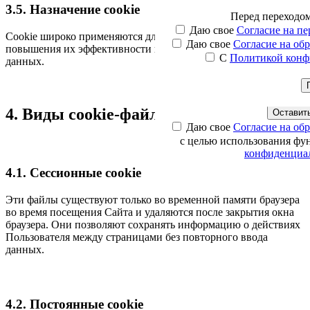
3.5. Назначение cookie
Перед
переходо
Оста
С
Мы свяжемся с вами в бл
Наши менеджеры свяжут
Даю свое
Согласие на п
Cookie широко применяются для обеспечения работы сайтов,
интересую
Даю свое
Согласие на об
повышения их эффективности и сбора аналитических
С
Политикой конф
данных.
Ваше имя
Ваш телефон
Ваш email
4. Виды cookie-файлов и цели их сбора
Оставить
Даю свое
Согласие на об
с целью использования фу
конфиденциа
4.1. Сессионные cookie
Эти файлы существуют только во временной памяти браузера
во время посещения Сайта и удаляются после закрытия окна
браузера. Они позволяют сохранять информацию о действиях
Пользователя между страницами без повторного ввода
данных.
4.2. Постоянные cookie