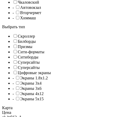
Чкаловский
-
Автовокзал
-
Вторчермет
-
Химмаш
Выбрать тип
Cкроллер
Билборды
Призмы
Сити-форматы
Ситиборды
Суперсайты
Суперсайты
Цифровые экраны
-
Экраны 1.8x1.2
-
Экраны 3x4
-
Экраны 3x6
-
Экраны 4x12
-
Экраны 5x15
Карта
Цена