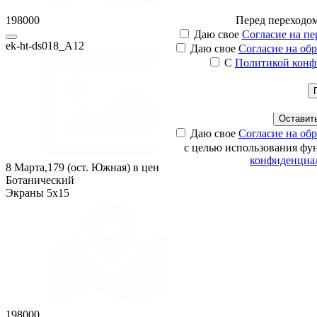
198000
Перед
переходо
Оста
С
Мы свяжемся с вами в бл
Наши менеджеры свяжут
Даю свое
Согласие на п
ek-ht-ds018_А12
интересую
Даю свое
Согласие на об
С
Политикой конф
Ваше имя
Ваш телефон
Ваш email
Оставить
Даю свое
Согласие на об
с целью использования фу
конфиденциа
8 Марта,179 (ост. Южная) в центр, Сторона A12
Ботанический
Экраны 5x15
198000