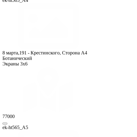
ek-ht565_А4
8 марта,191 - Крестинского, Сторона A4
Ботанический
Экраны 3x6
77000
ek-ht565_А5