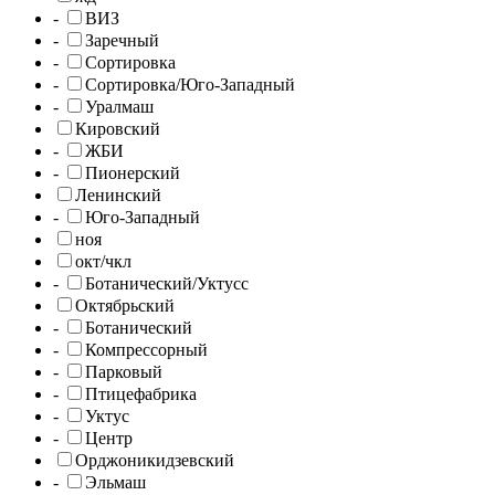
-
ВИЗ
-
Заречный
-
Сортировка
-
Сортировка/Юго-Западный
-
Уралмаш
Кировский
-
ЖБИ
-
Пионерский
Ленинский
-
Юго-Западный
ноя
окт/чкл
-
Ботанический/Уктусс
Октябрьский
-
Ботанический
-
Компрессорный
-
Парковый
-
Птицефабрика
-
Уктус
-
Центр
Орджоникидзевский
-
Эльмаш