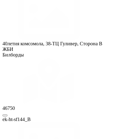
40летия комсомола, 38-ТЦ Гуливер, Сторона B
ЖБИ
Билборды
46750
ek-ht-sf144_B