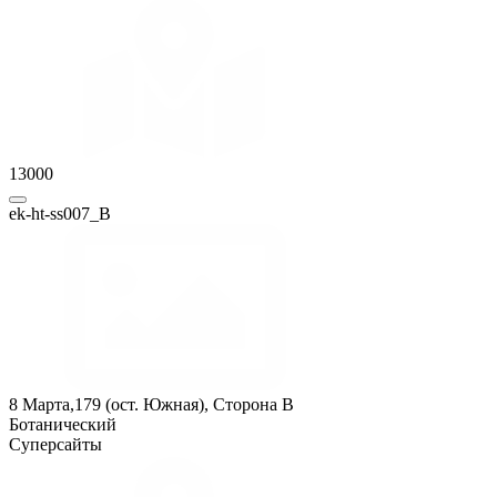
13000
ek-ht-ss007_В
8 Марта,179 (ост. Южная), Сторона B
Ботанический
Суперсайты