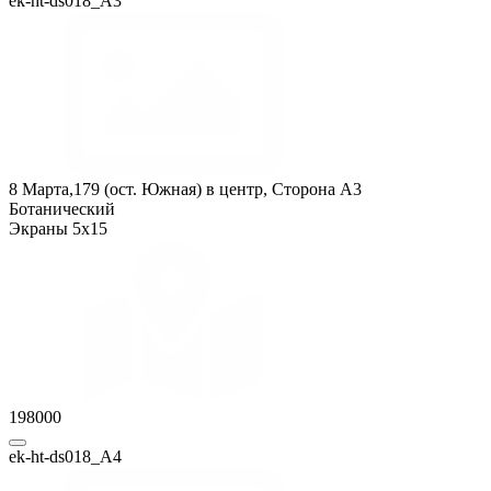
ek-ht-ds018_А3
8 Марта,179 (ост. Южная) в центр, Сторона A3
Ботанический
Экраны 5x15
198000
ek-ht-ds018_А4