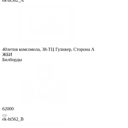
ek-ht562_A
40летия комсомола, 38-ТЦ Гуливер, Сторона A
ЖБИ
Билборды
62000
ek-ht562_B