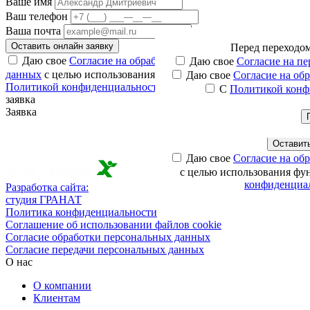
Ваше имя
Ваш телефон
Ваша почта
Оставить онлайн заявку
Перед
переходо
Оста
С
Мы свяжемся с вами в бл
Наши менеджеры свяжут
Даю свое
Согласие на обработку моих персональных
Даю свое
Согласие на п
интересую
данных
с целью использования функционала сайта
С
Даю свое
Согласие на об
Политикой конфиденциальности
ознакомлен
С
Политикой конф
Ваше имя
заявка
Заявка
Ваш телефон
Ваш email
Оставить
Даю свое
Согласие на об
с целью использования фу
конфиденциа
Разработка сайта:
студия ГРАНАТ
Политика конфиденциальности
Соглашение об использовании файлов cookie
Согласие обработки персональных данных
Согласие передачи персональных данных
О нас
О компании
Клиентам